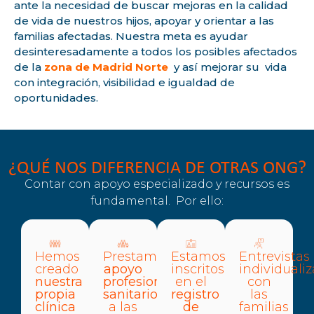
ante la necesidad de buscar mejoras en la calidad
de vida de nuestros hijos, apoyar y orientar a las
familias afectadas. Nuestra meta es ayudar
desinteresadamente a todos los posibles afectados
de la
zona de Madrid Norte
y así mejorar su vida
con integración, visibilidad e igualdad de
oportunidades.
¿QUÉ NOS DIFERENCIA DE OTRAS ONG?
Contar con apoyo especializado y recursos es
fundamental. Por ello:
Hemos
Prestamos
Estamos
Entrevistas
creado
apoyo
inscritos
individuali
nuestra
profesional
en el
con
propia
sanitario
registro
las
clínica
a las
de
familias