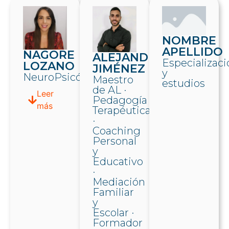
NOMBRE
APELLIDO
NAGORE
ALEJANDRO
Especializaci
LOZANO
JIMÉNEZ
y
NeuroPsicóloga
Maestro
estudios
de AL ·
Leer
Pedagogía
más
Terapéutica
·
Coaching
Personal
y
Educativo
·
Mediación
Familiar
y
Escolar ·
Formador