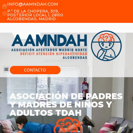
INFO@AAMNDAH.COM
P.º DE LA CHOPERA, 309,
POSTERIOR LOCAL 1, 28100
ALCOBENDAS, MADRID
CONTACTO
ASOCIACIÓN DE PADRES
Y MADRES DE NIÑOS Y
ADULTOS TDAH