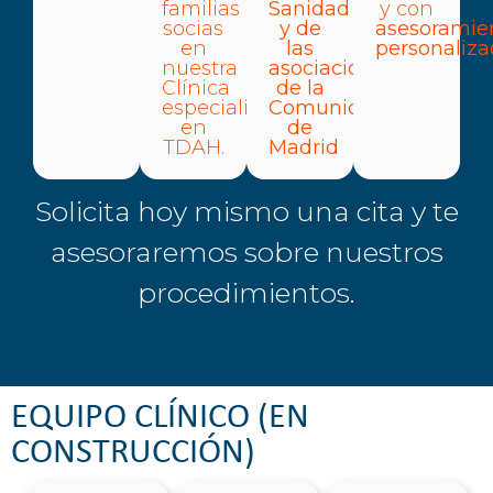
familias
Sanidad
y con
socias
y de
asesoramie
en
las
personaliza
nuestra
asociaciones
Clínica
de la
especializada
Comunidad
en
de
TDAH.
Madrid
Solicita hoy mismo una cita y te
asesoraremos sobre nuestros
procedimientos.
EQUIPO CLÍNICO (EN
CONSTRUCCIÓN)