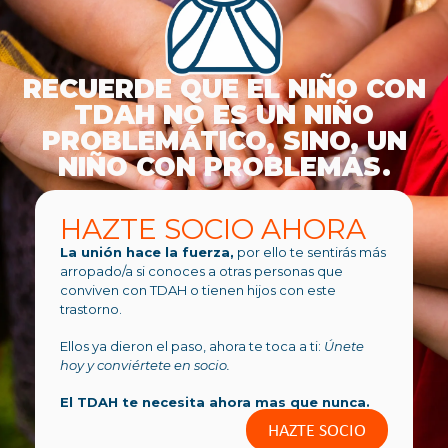
RECUERDE QUE EL NIÑO CON
TDAH NO ES UN NIÑO
PROBLEMÁTICO, SINO, UN
NIÑO CON PROBLEMAS.
HAZTE SOCIO AHORA
La unión hace la fuerza,
por ello te sentirás más
arropado/a si conoces a otras personas que
conviven con TDAH o tienen hijos con este
trastorno.
Ellos ya dieron el paso, ahora te toca a ti:
Únete
hoy y conviértete en socio.
El TDAH te necesita ahora mas que nunca.
HAZTE SOCIO