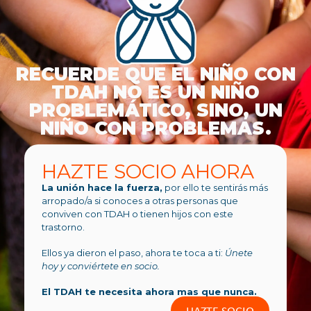
RECUERDE QUE EL NIÑO CON
TDAH NO ES UN NIÑO
PROBLEMÁTICO, SINO, UN
NIÑO CON PROBLEMAS.
HAZTE SOCIO AHORA
La unión hace la fuerza,
por ello te sentirás más
arropado/a si conoces a otras personas que
conviven con TDAH o tienen hijos con este
trastorno.
Ellos ya dieron el paso, ahora te toca a ti:
Únete
hoy y conviértete en socio.
El TDAH te necesita ahora mas que nunca.
HAZTE SOCIO